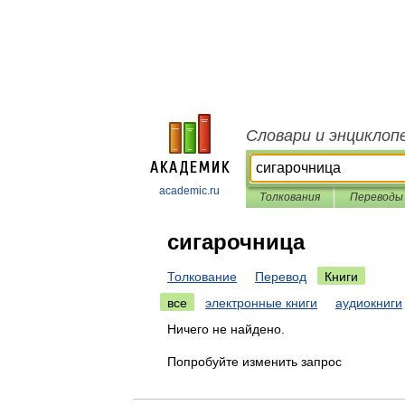
Словари и энциклоп
academic.ru
Толкования
Переводы
сигарочница
Толкование
Перевод
Книги
все
электронные книги
аудиокниги
Ничего не найдено.
Попробуйте изменить запрос