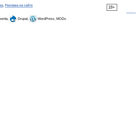
ка
,
Реклама на сайте
18+
omla,
Drupal,
WordPress, MODx.